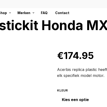
hop
Merken
FAQ
Contact
astickit Honda M
€
174.95
Acerbis replica plastic hee
elk specifiek model motor.
KLEUR