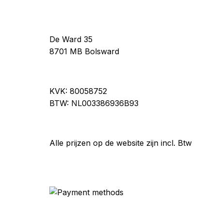
gekozen
worden
op
de
De Ward 35
productpagina
8701 MB Bolsward
KVK: 80058752
BTW: NL003386936B93
Alle prijzen op de website zijn incl. Btw