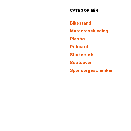
gekozen
gekozen
worden
worden
CATEGORIEËN
op
op
de
de
Bikestand
productpagina
productp
Motocrosskleding
Plastic
Pitboard
Stickersets
Seatcover
Sponsorgeschenken