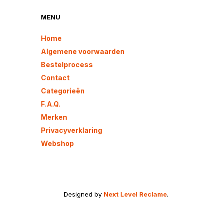
gekozen
worden
MENU
op
de
Home
agina
productpagina
Algemene voorwaarden
Bestelprocess
Contact
Categorieën
F.A.Q.
Merken
Privacyverklaring
Webshop
Designed by
Next Level Reclame
.