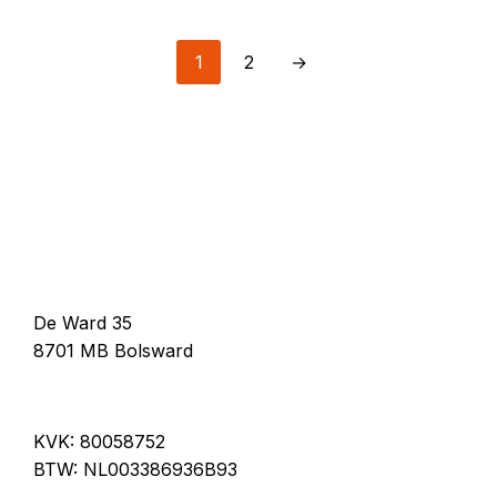
1
2
→
De Ward 35
8701 MB Bolsward
KVK: 80058752
BTW: NL003386936B93