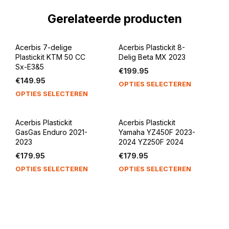
Gerelateerde producten
Acerbis 7-delige
Acerbis Plastickit 8-
Plastickit KTM 50 CC
Delig Beta MX 2023
Sx-E3&5
€
199.95
€
149.95
Dit
OPTIES SELECTEREN
Dit
product
OPTIES SELECTEREN
product
heeft
heeft
meerdere
Acerbis Plastickit
Acerbis Plastickit
meerdere
variaties.
GasGas Enduro 2021-
Yamaha YZ450F 2023-
variaties.
Deze
2023
2024 YZ250F 2024
Deze
optie
€
179.95
€
179.95
optie
kan
Dit
Dit
OPTIES SELECTEREN
OPTIES SELECTEREN
kan
gekozen
product
product
gekozen
worden
heeft
heeft
worden
op
meerdere
meerdere
op
de
variaties.
variaties.
de
productp
Deze
Deze
productpagina