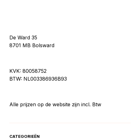
optie
optie
kan
kan
gekozen
gekozen
worden
worden
op
op
De Ward 35
de
de
productpagina
productp
8701 MB Bolsward
KVK: 80058752
BTW: NL003386936B93
Alle prijzen op de website zijn incl. Btw
CATEGORIEËN