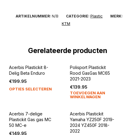
N/B
Plastic
ARTIKELNUMMER:
CATEGORIE:
MERK:
KTM
Gerelateerde producten
Acerbis Plastickit 8-
Polisport Plastickit
Delig Beta Enduro
Rood GasGas MC65
2021-2023
€
199.95
€
139.95
Dit
OPTIES SELECTEREN
TOEVOEGEN AAN
product
WINKELWAGEN
heeft
meerdere
Acerbis 7-delige
Acerbis Plastickit
variaties.
Plastickit Gas gas MC
Yamaha YZ250F 2019-
Deze
50 MC-e
2024 YZ450F 2018-
optie
2022
€
149.95
kan