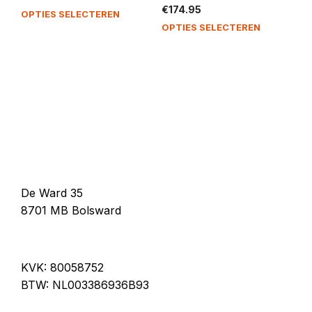
€
174.95
Dit
gekozen
OPTIES SELECTEREN
Dit
product
OPTIES SELECTEREN
worden
product
heeft
op
heeft
meerdere
de
meerdere
variaties.
productpagina
variaties.
Deze
Deze
optie
optie
kan
kan
gekozen
gekozen
worden
worden
op
op
de
De Ward 35
de
productpagina
productp
8701 MB Bolsward
KVK: 80058752
BTW: NL003386936B93