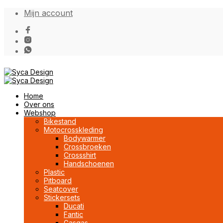
Mijn account
Home
Over ons
Webshop
Bikestand
Motocrosskleding
Bodywarmer
Crossbroeken
Crossshirt
Handschoenen
Plastic
Pitboard
Seatcover
Stickersets
Ducati
Fantic
Gasgas