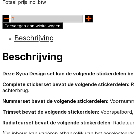
Totaal prijs incl.btw
DUCATI
COLOGNA
Toevoegen aan winkelwagen
RED
aantal
Beschrijving
Beschrijving
Deze Syca Design set kan de volgende stickerdelen be
Complete stickerset bevat de volgende stickerdelen:
R
achterbrug.
Nummerset bevat de volgende stickerdelen:
Voornumme
Trimset bevat de volgende stickerdelen:
Voorspatbord,
Radiateurset bevat de volgende stickerdelen:
Radiateu
(De inhoud kan variëren afhankelijk van het geselecteerd