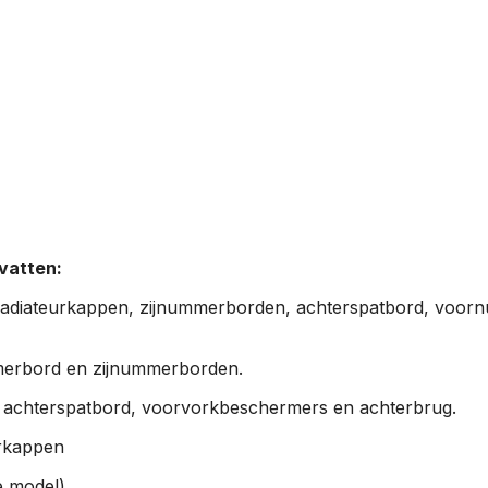
vatten:
adiateurkappen, zijnummerborden, achterspatbord, voor
rbord en zijnummerborden.
 achterspatbord, voorvorkbeschermers en achterbrug.
rkappen
e model).