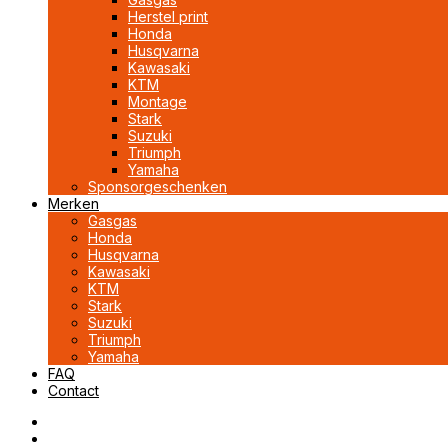
Herstel print
Honda
Husqvarna
Kawasaki
KTM
Montage
Stark
Suzuki
Triumph
Yamaha
Sponsorgeschenken
Merken
Gasgas
Honda
Husqvarna
Kawasaki
KTM
Stark
Suzuki
Triumph
Yamaha
FAQ
Contact