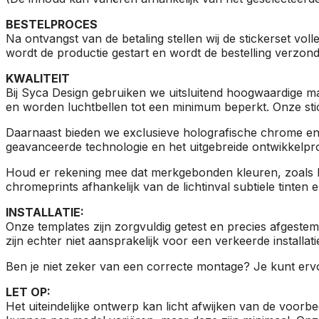
BESTELPROCES
Na ontvangst van de betaling stellen wij de stickerset vol
wordt de productie gestart en wordt de bestelling verzon
KWALITEIT
Bij Syca Design gebruiken we uitsluitend hoogwaardige mat
en worden luchtbellen tot een minimum beperkt. Onze stick
Daarnaast bieden we exclusieve holografische chrome en 
geavanceerde technologie en het uitgebreide ontwikkelpro
Houd er rekening mee dat merkgebonden kleuren, zoals H
chromeprints afhankelijk van de lichtinval subtiele tinten
INSTALLATIE:
Onze templates zijn zorgvuldig getest en precies afgeste
zijn echter niet aansprakelijk voor een verkeerde installat
Ben je niet zeker van een correcte montage? Je kunt ervoo
LET OP:
Het uiteindelijke ontwerp kan licht afwijken van de voorbee