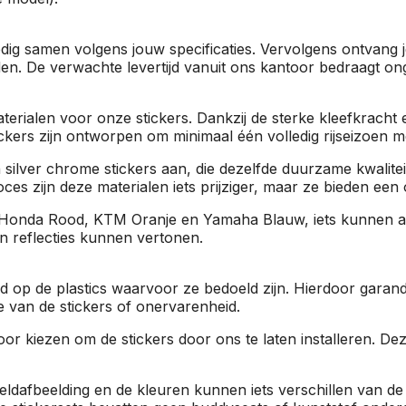
ledig samen volgens jouw specificaties. Vervolgens ontvang 
den. De verwachte levertijd vanuit ons kantoor bedraagt o
erialen voor onze stickers. Dankzij de sterke kleefkracht e
ers zijn ontworpen om minimaal één volledig rijseizoen mee
silver chrome stickers aan, die dezelfde duurzame kwalite
ces zijn deze materialen iets prijziger, maar ze bieden ee
onda Rood, KTM Oranje en Yamaha Blauw, iets kunnen afwi
 en reflecties kunnen vertonen.
md op de plastics waarvoor ze bedoeld zijn. Hierdoor gara
ie van de stickers of onervarenheid.
r kiezen om de stickers door ons te laten installeren. Dez
ldafbeelding en de kleuren kunnen iets verschillen van de di