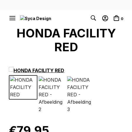
0
HONDA FACILITY
RED
€
79.95