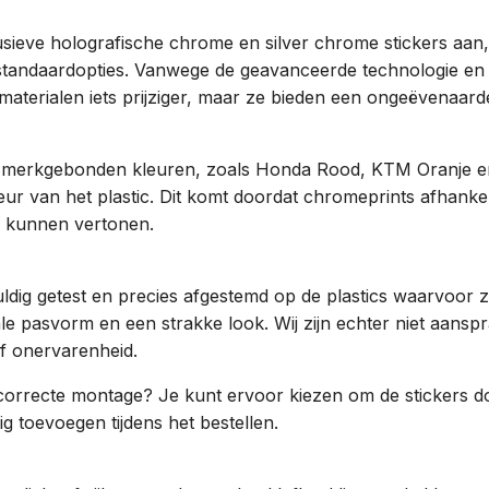
sieve holografische chrome en silver chrome stickers aan
 standaardopties. Vanwege de geavanceerde technologie en 
materialen iets prijziger, maar ze bieden een ongeëvenaarde
 merkgebonden kleuren, zoals Honda Rood, KTM Oranje e
ur van het plastic. Dit komt doordat chromeprints afhankeli
es kunnen vertonen.
ldig getest en precies afgestemd op de plastics waarvoor z
 pasvorm en een strakke look. Wij zijn echter niet aanspr
 of onervarenheid.
correcte montage? Je kunt ervoor kiezen om de stickers doo
g toevoegen tijdens het bestellen.