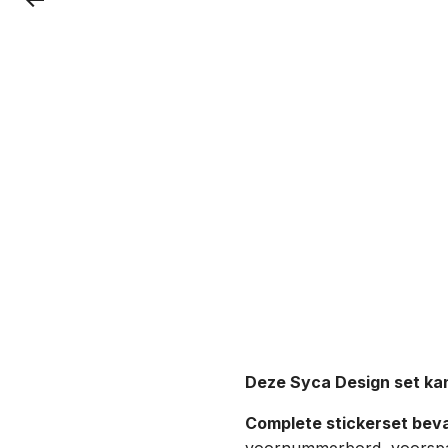
Deze Syca Design set kan
Complete stickerset beva
voornummerbord, voorspa