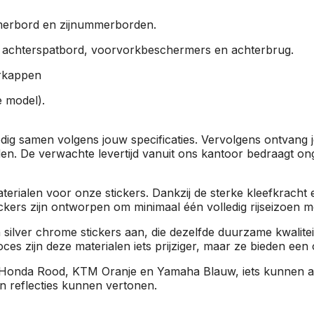
rbord en zijnummerborden.
 achterspatbord, voorvorkbeschermers en achterbrug.
rkappen
e model).
ledig samen volgens jouw specificaties. Vervolgens ontvang 
den. De verwachte levertijd vanuit ons kantoor bedraagt o
erialen voor onze stickers. Dankzij de sterke kleefkracht e
ers zijn ontworpen om minimaal één volledig rijseizoen mee
silver chrome stickers aan, die dezelfde duurzame kwalite
ces zijn deze materialen iets prijziger, maar ze bieden ee
onda Rood, KTM Oranje en Yamaha Blauw, iets kunnen afwi
 en reflecties kunnen vertonen.