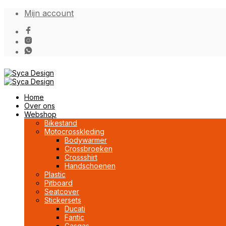
Mijn account
Home
Over ons
Webshop
Bikestand
Motocrosskleding
Bodywarmer
Crossbroeken
Crossshirt
Handschoenen
Plastic
Pitboard
Seatcover
Stickersets
Ducati
Fantic
Gasgas