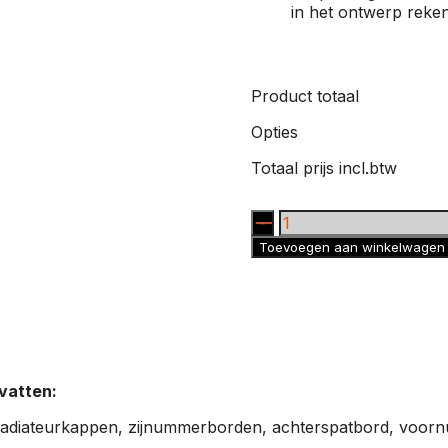
in het ontwerp reke
Product totaal
Opties
Totaal prijs incl.btw
KTM
VITAL
Toevoegen aan winkelwagen
ORANJE
aantal
vatten:
adiateurkappen, zijnummerborden, achterspatbord, voor