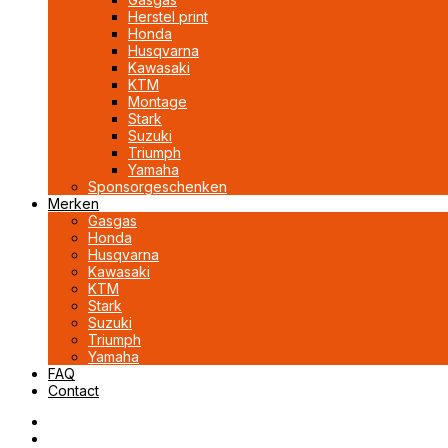
Herstel print
Honda
Husqvarna
Kawasaki
KTM
Montage
Stark
Suzuki
Triumph
Yamaha
Sponsorgeschenken
Merken
Gasgas
Honda
Husqvarna
Kawasaki
KTM
Stark
Suzuki
Triumph
Yamaha
FAQ
Contact