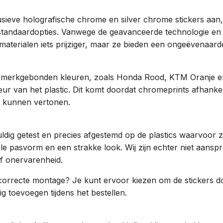
sieve holografische chrome en silver chrome stickers aan
 standaardopties. Vanwege de geavanceerde technologie en 
materialen iets prijziger, maar ze bieden een ongeëvenaarde
 merkgebonden kleuren, zoals Honda Rood, KTM Oranje e
ur van het plastic. Dit komt doordat chromeprints afhankeli
es kunnen vertonen.
ldig getest en precies afgestemd op de plastics waarvoor z
 pasvorm en een strakke look. Wij zijn echter niet aanspr
 of onervarenheid.
correcte montage? Je kunt ervoor kiezen om de stickers doo
g toevoegen tijdens het bestellen.