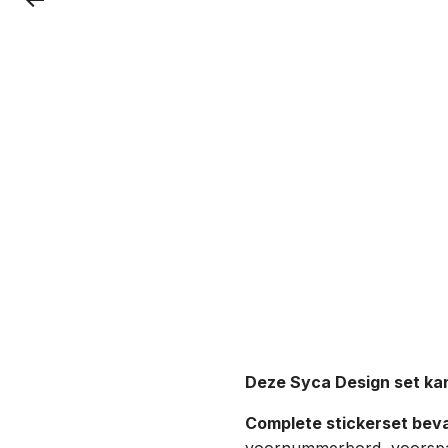
Deze Syca Design set kan
Complete stickerset beva
voornummerbord, voorspa