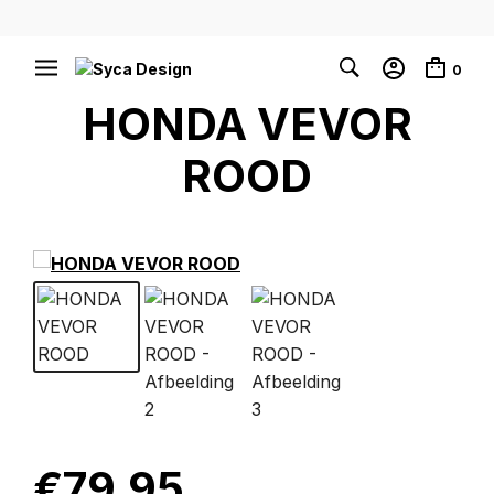
0
HONDA VEVOR
ROOD
€
79.95